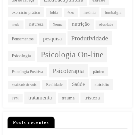
dor de cabeça
exercício prático
insônia
fobia
lombalgia
foco
nutrição
natureza
medo
Norma
obesidade
Produtividade
pesquisa
Pensamentos
Psicologia On-line
Psicologia
Psicoterapia
Psicologia Positiva
pânico
Saúde
suicídio
Realidade
qualidade de vida
tratamento
tristeza
trauma
TPM
Posts recentes