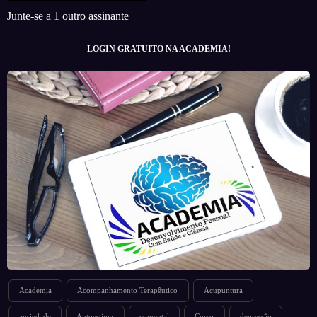
Junte-se a 1 outro assinante
LOGIN GRATUITO NA ACADEMIA!
Academia
Acompanhamento Terapêutico
Acupuntura
ansiedade
Autoestima
comental
Curso
depressão