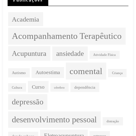
Publicações
Academia
Acompanhamento Terapêutico
Acupuntura
ansiedade
Atividade Física
comental
Autoestima
Autismo
Criança
Curso
dependência
Cultura
cérebro
depressão
desenvolvimento pessoal
distração
Eletroacupuntura
estresse