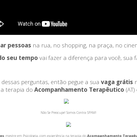
dar pessoas
na rua, no shopping, na praça, no cinem
do seu tempo
vai fazer a diferença para você, sua 
1 dessas perguntas, então pegue a sua
vaga grátis
n
 a terapia do
Acompanhamento Terapêutico
(AT)
Não Se Preocupe! Somos Contra SPAM!
res
, mestre em Psicologia, com experiência na terapia do
Acompanhamento Terapêu