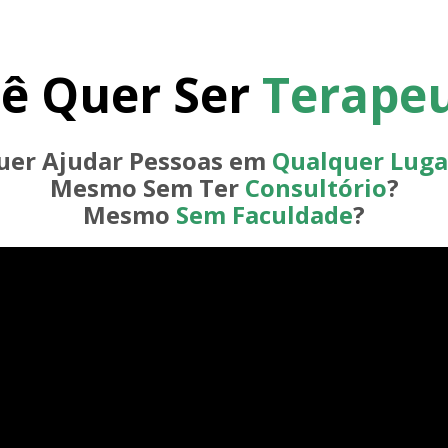
ê Quer Ser
Terape
uer Ajudar Pessoas em
Qualquer Luga
Mesmo Sem Ter
Consultório
?
Mesmo
Sem Faculdade
?