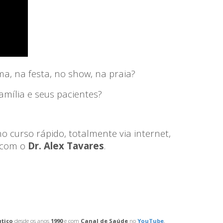
a, na festa, no show, na praia?
família e seus pacientes?
o curso rápido, totalmente via internet,
 com o
Dr. Alex Tavares
.
tico
desde os anos
1990
e com
Canal de Saúde
no
YouTube
.