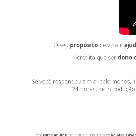
O seu
propósito
de vida é
aju
Acredita que ser
dono 
Se você respondeu sim a, pelo menos, 
24 horas, de introdução
Esse
curso on-line
é ministrado pelo psicólogo
Dr. Alex Tava