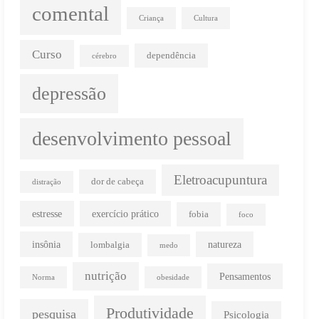
comental
Criança
Cultura
Curso
dependência
cérebro
depressão
desenvolvimento pessoal
Eletroacupuntura
dor de cabeça
distração
estresse
exercício prático
fobia
foco
insônia
natureza
lombalgia
medo
nutrição
Pensamentos
Norma
obesidade
Produtividade
pesquisa
Psicologia