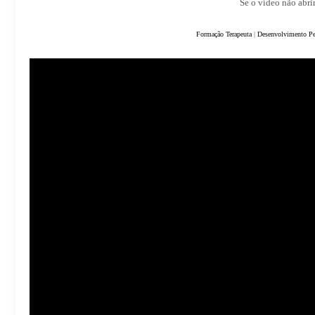
Se o vídeo não abrir
Formação Terapeuta
|
Desenvolvimento Pe