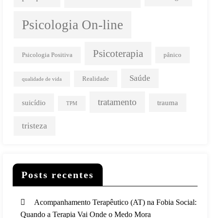
Psicologia On-line
Psicoterapia
Psicologia Positiva
pânico
Saúde
Realidade
qualidade de vida
tratamento
suicídio
trauma
TPM
tristeza
Posts recentes
Acompanhamento Terapêutico (AT) na Fobia Social:
Quando a Terapia Vai Onde o Medo Mora