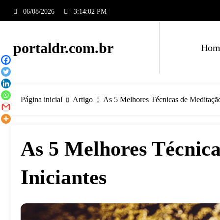
Pular
06/08/2026
3:14:03 PM
para
o
conteúdo
portaldr.com.br
Hom
Página inicial
Artigo
As 5 Melhores Técnicas de Meditação 
As 5 Melhores Técnica
Iniciantes