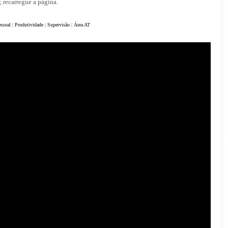
, recarregue a página.
ssoal
|
Produtividade
|
Supervisão
|
Área AT