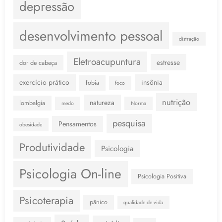
depressão
desenvolvimento pessoal
distração
Eletroacupuntura
estresse
dor de cabeça
exercício prático
insônia
fobia
foco
nutrição
natureza
lombalgia
medo
Norma
pesquisa
Pensamentos
obesidade
Produtividade
Psicologia
Psicologia On-line
Psicologia Positiva
Psicoterapia
pânico
qualidade de vida