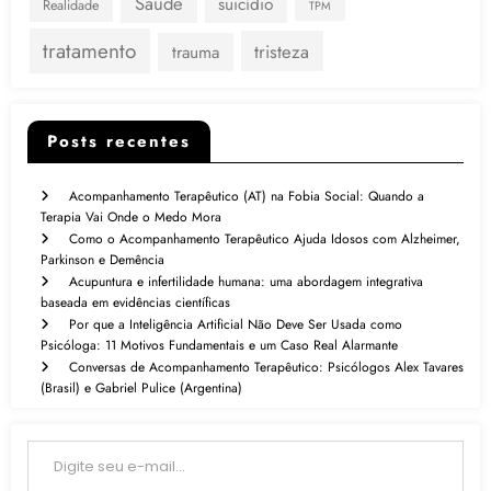
Saúde
suicídio
Realidade
TPM
tratamento
tristeza
trauma
Posts recentes
Acompanhamento Terapêutico (AT) na Fobia Social: Quando a
Terapia Vai Onde o Medo Mora
Como o Acompanhamento Terapêutico Ajuda Idosos com Alzheimer,
Parkinson e Demência
Acupuntura e infertilidade humana: uma abordagem integrativa
baseada em evidências científicas
Por que a Inteligência Artificial Não Deve Ser Usada como
Psicóloga: 11 Motivos Fundamentais e um Caso Real Alarmante
Conversas de Acompanhamento Terapêutico: Psicólogos Alex Tavares
(Brasil) e Gabriel Pulice (Argentina)
Digite seu e-mail…