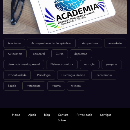
Academia
Acompanhamento Terapêutico
Acupuntura
ansiedade
Autoestima
comental
Curso
depressão
desenvolvimento pessoal
Eletroacupuntura
nutrição
pesquisa
Produtividade
Psicologia
Psicologia On-line
Psicoterapia
Saúde
tratamento
trauma
tristeza
Home
Ajuda
Blog
Contato
Privacidade
Serviços
Sobre