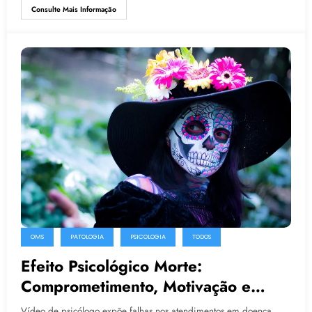
Consulte Mais Informação
OMS
PATOLOGIA
PSICOLOGIA
TODOS
Efeito Psicológico Morte:
Comprometimento, Motivação e
Procrastinação
Vídeo de psicólogo expõe falhas nos atendimentos em doença