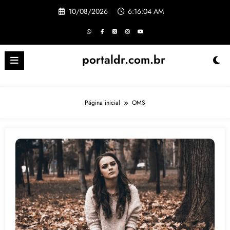
Pular
10/08/2026
6:16:06 AM
para
o
conteúdo
portaldr.com.br
Página inicial
OMS