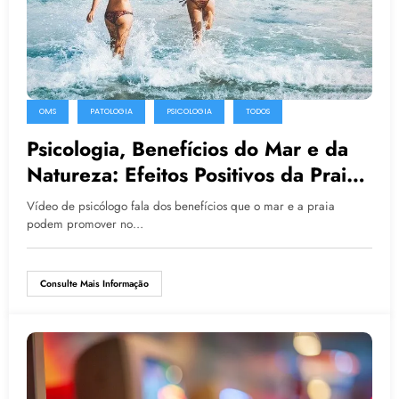
OMS
PATOLOGIA
PSICOLOGIA
TODOS
Psicologia, Benefícios do Mar e da
Natureza: Efeitos Positivos da Praia
no Nosso Psicológico e Corpo
Vídeo de psicólogo fala dos benefícios que o mar e a praia
podem promover no…
Consulte Mais Informação