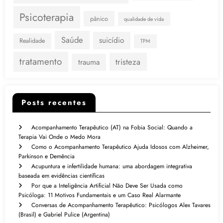
Psicoterapia
pânico
qualidade de vida
Saúde
suicídio
Realidade
TPM
tratamento
tristeza
trauma
Posts recentes
Acompanhamento Terapêutico (AT) na Fobia Social: Quando a
Terapia Vai Onde o Medo Mora
Como o Acompanhamento Terapêutico Ajuda Idosos com Alzheimer,
Parkinson e Demência
Acupuntura e infertilidade humana: uma abordagem integrativa
baseada em evidências científicas
Por que a Inteligência Artificial Não Deve Ser Usada como
Psicóloga: 11 Motivos Fundamentais e um Caso Real Alarmante
Conversas de Acompanhamento Terapêutico: Psicólogos Alex Tavares
(Brasil) e Gabriel Pulice (Argentina)