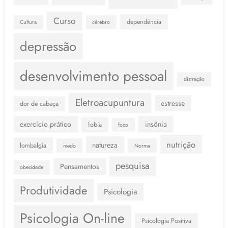
Curso
dependência
Cultura
cérebro
depressão
desenvolvimento pessoal
distração
Eletroacupuntura
estresse
dor de cabeça
exercício prático
insônia
fobia
foco
nutrição
natureza
lombalgia
medo
Norma
pesquisa
Pensamentos
obesidade
Produtividade
Psicologia
Psicologia On-line
Psicologia Positiva