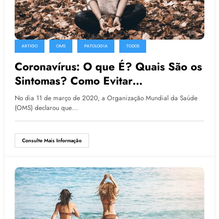
ARTIGO
OMS
PATOLOGIA
TODOS
Coronavírus: O que É? Quais São os
Sintomas? Como Evitar
Contaminação Com Sars-Cov-2?
No dia 11 de março de 2020, a Organização Mundial da Saúde
Como Tratar a Doença?
(OMS) declarou que…
Consulte Mais Informação