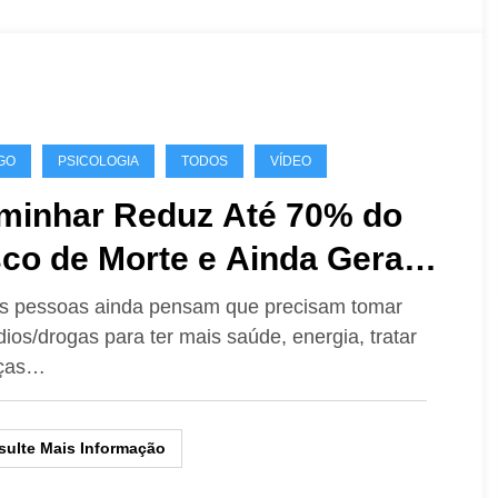
GO
PSICOLOGIA
TODOS
VÍDEO
minhar Reduz Até 70% do
sco de Morte e Ainda Gera
úde Física e Mental, Com
s pessoas ainda pensam que precisam tomar
ios/drogas para ter mais saúde, energia, tratar
se em Ciência?
ças…
ulte Mais Informação