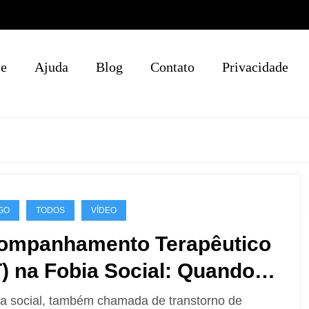
e
Ajuda
Blog
Contato
Privacidade
GO
TODOS
VÍDEO
ompanhamento Terapêutico
) na Fobia Social: Quando a
rapia Vai Onde o Medo Mora
ia social, também chamada de transtorno de