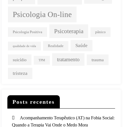
Psicologia On-line
Psicoterapia
Psicologia Positiva
pânico
Saúde
Realidade
qualidade de vida
tratamento
suicídio
trauma
TPM
tristeza
Posts recentes
Acompanhamento Terapêutico (AT) na Fobia Social:
Quando a Terapia Vai Onde o Medo Mora