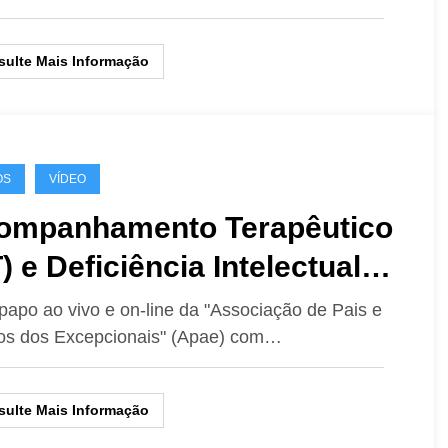
ulte Mais Informação
OS
VÍDEO
ompanhamento Terapêutico
) e Deficiência Intelectual
)
papo ao vivo e on-line da "Associação de Pais e
os dos Excepcionais" (Apae) com…
ulte Mais Informação