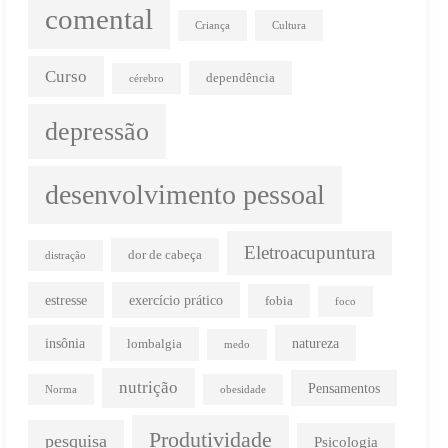
comental
Criança
Cultura
Curso
dependência
cérebro
depressão
desenvolvimento pessoal
Eletroacupuntura
dor de cabeça
distração
estresse
exercício prático
fobia
foco
insônia
natureza
lombalgia
medo
nutrição
Pensamentos
Norma
obesidade
Produtividade
pesquisa
Psicologia