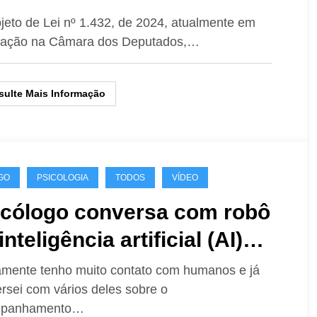
ompanhante Terapêutico no
jeto de Lei nº 1.432, de 2024, atualmente em
itação na Câmara dos Deputados,…
sil no Projeto de Lei
432/2024
ulte Mais Informação
GO
PSICOLOGIA
TODOS
VÍDEO
icólogo conversa com robô
inteligência artificial (AI)
bre Acompanhamento
amente tenho muito contato com humanos e já
rsei com vários deles sobre o
apêutico (AT)
panhamento…