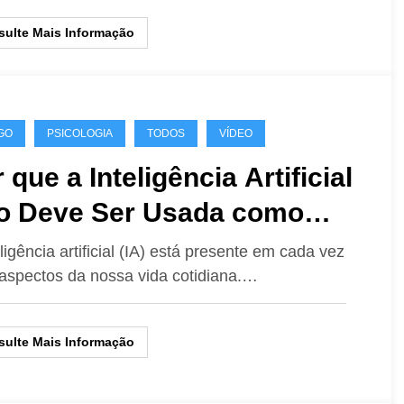
ulte Mais Informação
GO
PSICOLOGIA
TODOS
VÍDEO
 que a Inteligência Artificial
o Deve Ser Usada como
cóloga: 11 Motivos
eligência artificial (IA) está presente em cada vez
aspectos da nossa vida cotidiana.…
ndamentais e um Caso Real
armante
ulte Mais Informação