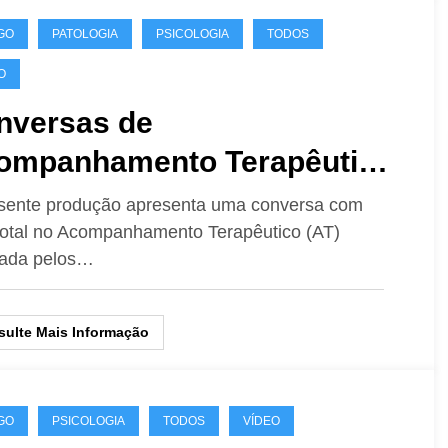
GO
PATOLOGIA
PSICOLOGIA
TODOS
O
nversas de
ompanhamento Terapêutico:
icólogos Alex Tavares
sente produção apresenta uma conversa com
total no Acompanhamento Terapêutico (AT)
asil) e Gabriel Pulice
zada pelos…
gentina)
ulte Mais Informação
GO
PSICOLOGIA
TODOS
VÍDEO