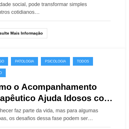
dade social, pode transformar simples
tros cotidianos…
ulte Mais Informação
GO
PATOLOGIA
PSICOLOGIA
TODOS
O
mo o Acompanhamento
rapêutico Ajuda Idosos com
heimer, Parkinson e
hecer faz parte da vida, mas para algumas
as, os desafios dessa fase podem ser…
mência