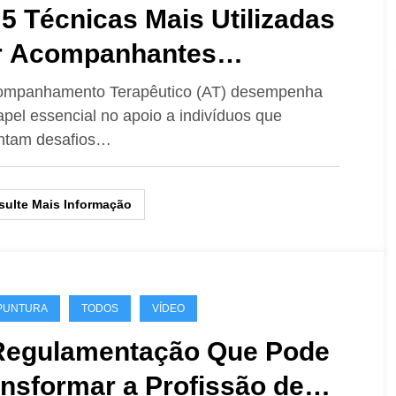
5 Técnicas Mais Utilizadas
r Acompanhantes
apêuticos para Melhorar a
ompanhamento Terapêutico (AT) desempenha
pel essencial no apoio a indivíduos que
municação e a Interação
ntam desafios…
ial
ulte Mais Informação
PUNTURA
TODOS
VÍDEO
Regulamentação Que Pode
nsformar a Profissão de