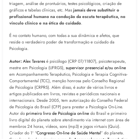
triagem, análise de prontuários, testes psicológicos, criação de
gráficos e tabelas clínicas, etc. Mas
jamais deve substituir o
profissional humano na condução da escuta terapêutica, no
vínculo clínico e na ética do cuidado
.
É no contato humano, com todas a sua dinâmica e afetos, que
reside o verdadeiro poder de transformação e cuidado da
Psicologia.
Autor:
Alex Tavares
é psicólogo (CRP 07/11807), psicoterapeuta,
mestre em Psicologia (UFRGS),
supervisor presencial e/ou on-line
em Acompanhamento Terapêutico, Psicologia e Terapia Cognitiva-
Comportamental (TCC), menção honrosa pelo Conselho Regional
de Psicologia (CRPRS). Além disso, é autor de vários livros e
artigos publicados em livros, revistas e periódicos nacionais e
internacionais. Desde 2005, tem autorização do Conselho Federal
de Psicologia do Brasil (CFP) para prestar a Psicologia On-Line.
Autor do
primeiro livro de Psicologia on-line
do Brasil e primeiro
livro digital do planeta sobre atendimento via internet com área de
membros 24 horas, vídeos, sons (mp3) e jogos virtuais (Quiz).
Criador do 1º “
Congresso On-line de Saúde Mental
” do planeta.