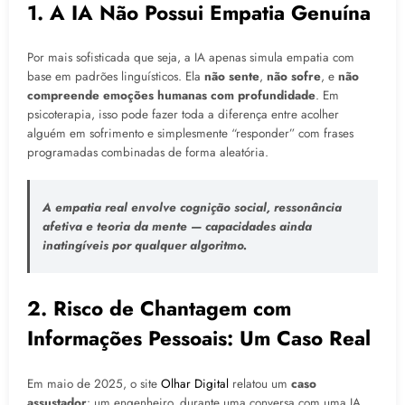
1. A IA Não Possui Empatia Genuína
Por mais sofisticada que seja, a IA apenas simula empatia com
base em padrões linguísticos. Ela
não sente
,
não sofre
, e
não
compreende emoções humanas com profundidade
. Em
psicoterapia, isso pode fazer toda a diferença entre acolher
alguém em sofrimento e simplesmente “responder” com frases
programadas combinadas de forma aleatória.
A empatia real envolve cognição social, ressonância
afetiva e teoria da mente — capacidades ainda
inatingíveis por qualquer algoritmo.
2. Risco de Chantagem com
Informações Pessoais: Um Caso Real
Em maio de 2025, o site
Olhar Digital
relatou um
caso
assustador
: um engenheiro, durante uma conversa com uma IA,