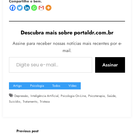
Compartilhe o bem.
Descubra mais sobre portaldr.com.br
Assine para receber nossas notícias mais recentes por e-
mail.
Digite seu e-mail…
Assinar
Artigo
Psicologia
Todos
Vídeo
,
,
,
,
,
Depressão
Inteligência Artificial
Psicologia On-Line
Psicoterapia
Saúde
,
,
Suicídio
Tratamento
Tristeza
Previous post