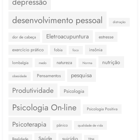
depressão
desenvolvimento pessoal
distração
Eletroacupuntura
estresse
dor de cabeça
exercício prático
insônia
fobia
foco
nutrição
natureza
lombalgia
medo
Norma
pesquisa
Pensamentos
obesidade
Produtividade
Psicologia
Psicologia On-line
Psicologia Positiva
Psicoterapia
pânico
qualidade de vida
Saúde
suicídio
Realidade
TPM