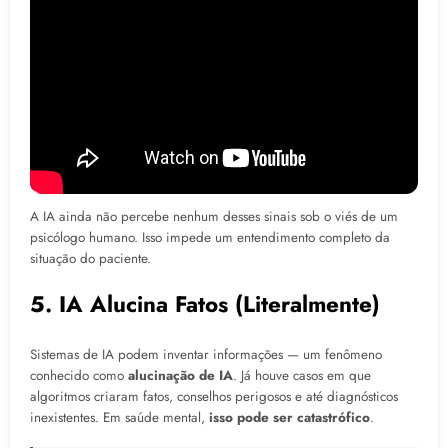
4. Falta de Interpretação Não-Verbal
A prática clínica envolve a leitura de sutilezas como:
Expressões faciais.
Tom de voz.
Silêncios.
Linguagem corporal.
A IA ainda não percebe nenhum desses sinais sob o viés de um
psicólogo humano. Isso impede um entendimento completo da
situação do paciente.
5. IA Alucina Fatos (Literalmente)
Sistemas de IA podem inventar informações — um fenômeno
conhecido como
alucinação de IA
. Já houve casos em que
algoritmos criaram fatos, conselhos perigosos e até diagnósticos
inexistentes. Em saúde mental,
isso pode ser catastrófico
.