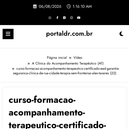
Pular
06/08/2026
1:16:11 AM
para
o
conteúdo
portaldr.com.br
Página inicial
Vídeo
A Clínica do Acompanhamento Terapêutico (AT)
curso-formacao-acompanhamento-terapeutico-certificado-ead-garantia-
seguranca-clinica-de-rua-cidade-terapia-sem-fronteiras-alex-tavares (22)
curso-formacao-
acompanhamento-
terapeutico-certificado-