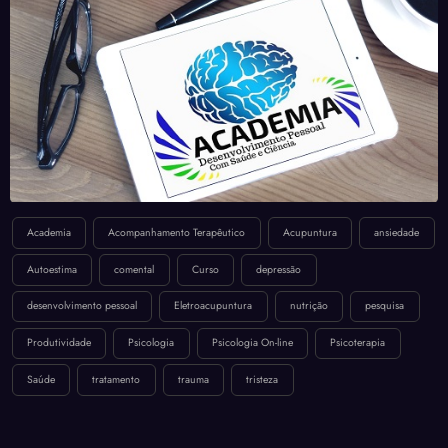
Academia
Acompanhamento Terapêutico
Acupuntura
ansiedade
Autoestima
comental
Curso
depressão
desenvolvimento pessoal
Eletroacupuntura
nutrição
pesquisa
Produtividade
Psicologia
Psicologia On-line
Psicoterapia
Saúde
tratamento
trauma
tristeza