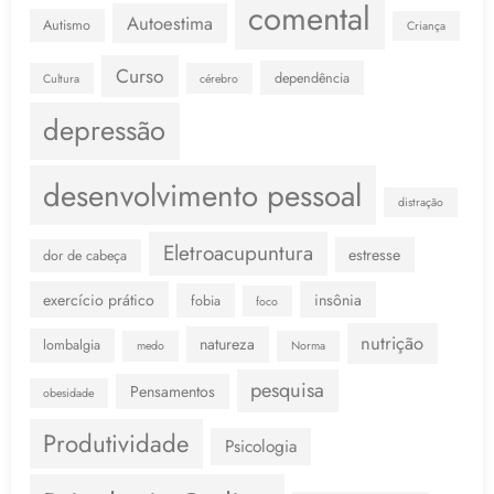
comental
Autoestima
Autismo
Criança
Curso
dependência
Cultura
cérebro
depressão
desenvolvimento pessoal
distração
Eletroacupuntura
estresse
dor de cabeça
exercício prático
insônia
fobia
foco
nutrição
natureza
lombalgia
medo
Norma
pesquisa
Pensamentos
obesidade
Produtividade
Psicologia