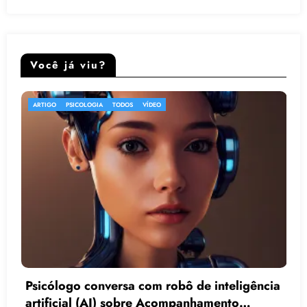
Você já viu?
ARTIGO
TODOS
VÍDEO
nteligência
ento