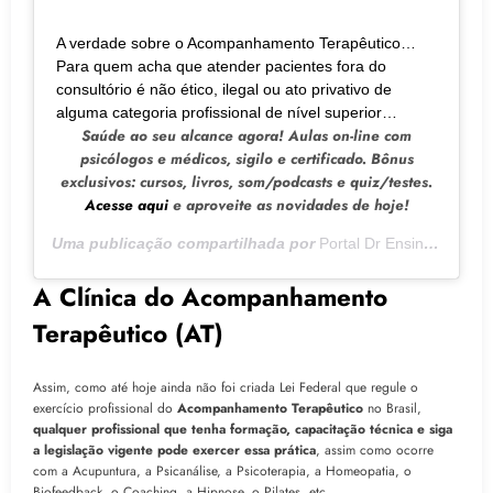
A verdade sobre o Acompanhamento Terapêutico…
Para quem acha que atender pacientes fora do
consultório é não ético, ilegal ou ato privativo de
alguma categoria profissional de nível superior…
Saúde ao seu alcance agora! Aulas on-line com
psicólogos e médicos, sigilo e certificado. Bônus
exclusivos: cursos, livros, som/podcasts e quiz/testes.
Acesse aqui
e aproveite as novidades de hoje!
Uma publicação compartilhada por
Portal Dr Ensino e Saúde
A Clínica do Acompanhamento
Terapêutico (AT)
Assim, como até hoje ainda não foi criada Lei Federal que regule o
exercício profissional do
Acompanhamento Terapêutico
no Brasil,
qualquer profissional que tenha formação, capacitação técnica e siga
a legislação vigente pode exercer essa prática
, assim como ocorre
com a Acupuntura, a Psicanálise, a Psicoterapia, a Homeopatia, o
Biofeedback, o Coaching, a Hipnose, o Pilates, etc.