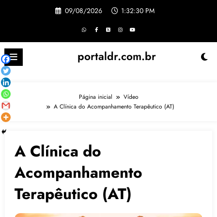
Pular
09/08/2026
1:32:31 PM
para
o
conteúdo
portaldr.com.br
Página inicial
Vídeo
A Clínica do Acompanhamento Terapêutico (AT)
A Clínica do
Acompanhamento
Terapêutico (AT)