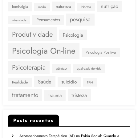
nutrição
natureza
lombalgia
medo
Norma
pesquisa
Pensamentos
obesidade
Produtividade
Psicologia
Psicologia On-line
Psicologia Positiva
Psicoterapia
pânico
qualidade de vida
Saúde
suicídio
Realidade
TPM
tratamento
tristeza
trauma
Posts recentes
Acompanhamento Terapêutico (AT) na Fobia Social: Quando a