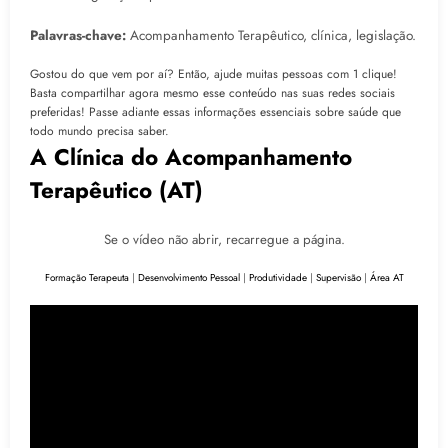
Palavras-chave:
Acompanhamento Terapêutico, clínica, legislação.
Gostou do que vem por aí? Então, ajude muitas pessoas com 1 clique!
Basta compartilhar agora mesmo esse conteúdo nas suas redes sociais
preferidas! Passe adiante essas informações essenciais sobre saúde que
todo mundo precisa saber.
A Clínica do Acompanhamento
Terapêutico (AT)
Se o vídeo não abrir, recarregue a página.
Formação Terapeuta
|
Desenvolvimento Pessoal
|
Produtividade
|
Supervisão
|
Área AT