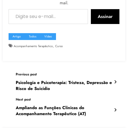
mail.
Digite seu e-mail…
Assinar
Artigo
Todos
Vídeo
,
Acompanhamento Terapêutico
Curso
Previous post
Psicologia e Psicoterapia: Tristeza, Depressão e
Risco de Suicídio
Next post
Ampliando as Funções Clínicas do
Acompanhamento Terapêutico (AT)