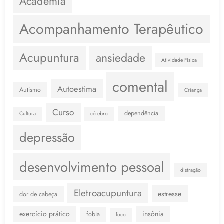
Academia
Acompanhamento Terapêutico
Acupuntura
ansiedade
Atividade Física
comental
Autoestima
Autismo
Criança
Curso
dependência
Cultura
cérebro
depressão
desenvolvimento pessoal
distração
Eletroacupuntura
estresse
dor de cabeça
exercício prático
insônia
fobia
foco