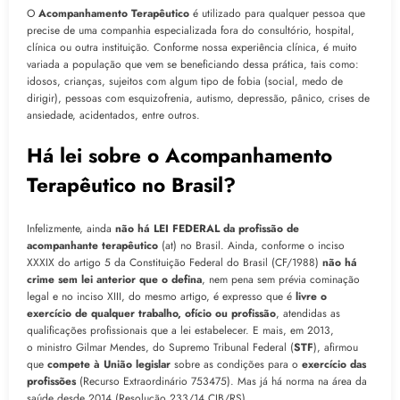
O
Acompanhamento Terapêutico
é utilizado para qualquer pessoa que
precise de uma companhia especializada fora do consultório, hospital,
clínica ou outra instituição. Conforme nossa experiência clínica, é muito
variada a população que vem se beneficiando dessa prática, tais como:
idosos, crianças, sujeitos com algum tipo de fobia (social, medo de
dirigir), pessoas com esquizofrenia, autismo, depressão, pânico, crises de
ansiedade, acidentados, entre outros.
Há lei sobre o Acompanhamento
Terapêutico no Brasil?
Infelizmente, ainda
não há LEI FEDERAL da profissão de
acompanhante terapêutico
(at) no Brasil. Ainda, conforme o inciso
XXXIX do artigo 5 da Constituição Federal do Brasil (CF/1988)
não há
crime sem lei anterior que o defina
, nem pena sem prévia cominação
legal e no inciso XIII, do mesmo artigo, é expresso que é
livre o
exercício de qualquer trabalho, ofício ou profissão
, atendidas as
qualificações profissionais que a lei estabelecer. E mais, em 2013,
o ministro Gilmar Mendes, do Supremo Tribunal Federal (
STF
), afirmou
que
compete à União legislar
sobre as condições para o
exercício das
profissões
(Recurso Extraordinário 753475). Mas já há norma na área da
saúde desde 2014 (Resolução 233/14 CIB/RS).