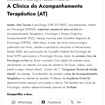
A Clínica do Acompanhamento
Terapêutico (AT)
Autor:
Alex Tavares
é psicólogo (CRP 07/11807), psicoterapeuta, mestre
em Psicologia (UFRGS),
supervisor presencial e/ou on-line
em
Acompanhamento Terapêutico, Psicologia e Terapia Cognitiva-
Comportamental (TCC), menção honrosa pelo Conselho Regional de
Psicologia (CRPRS). Além disso, é autor de vários livros e artigos
publicados em livros, revistas e periódicos nacionais e internacionais.
Desde 2005, tem autorização do Conselho Federal de Psicologia do
Brasil (CFP) para prestar a Psicologia On-Line. Autor do
primeiro livro de
Psicologia on-line
do Brasil e primeiro livro digital do planeta sobre
atendimento via internet com área de membros 24 horas, vídeos, sons
(mp3) e jogos virtuais (Quiz). Criador do 1º “
Congresso On-line de Saúde
Mental
” do planeta. Coordenador do primeiro
curso de Acompanhamento
Terapêutico
via internet do planeta. Professor da
Academia Portal Dr
:
desenvolvimento pessoal com saúde e ciência. Ele também tem Canal de
Psicologia, saúde e desenvolvimento pessoal no
YouTube
.
Compartilhe o bem.
WhatsApp
Facebook
18+