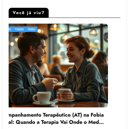
Você já viu?
ARTIGO
PATOLOGIA
PSICOLOGIA
TODOS
VÍDEO
Como o Acompanhamento Terapêutico
Ajuda Idosos com Alzheimer, Parkinson e