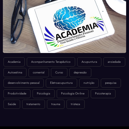
Academia
Acompanhamento Terapêutico
Acupuntura
ansiedade
Autoestima
comental
Curso
depressão
desenvolvimento pessoal
Eletroacupuntura
nutrição
pesquisa
Produtividade
Psicologia
Psicologia On-line
Psicoterapia
Saúde
tratamento
trauma
tristeza