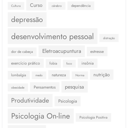
Curso
dependência
Cultura
cérebro
depressão
desenvolvimento pessoal
distração
Eletroacupuntura
estresse
dor de cabeça
exercício prático
insônia
fobia
foco
nutrição
natureza
lombalgia
medo
Norma
pesquisa
Pensamentos
obesidade
Produtividade
Psicologia
Psicologia On-line
Psicologia Positiva