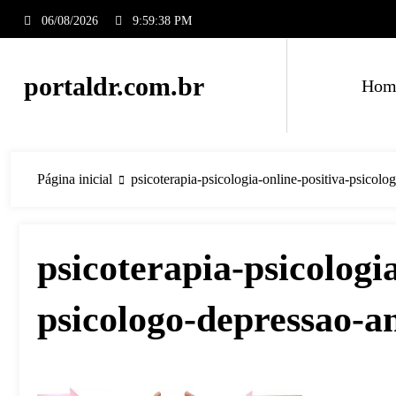
Pular
06/08/2026
9:59:39 PM
para
o
conteúdo
portaldr.com.br
Hom
Página inicial
psicoterapia-psicologia-online-positiva-psicolo
psicoterapia-psicologia
psicologo-depressao-an