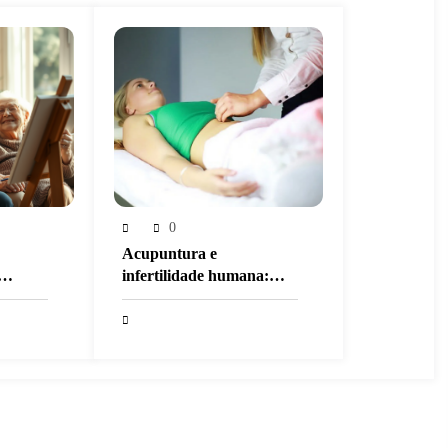
0
Acupuntura e
infertilidade humana:
 Idosos
uma abordagem
integrativa baseada em
ncia
evidências científicas