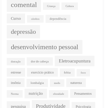
comental
Criança
Cultura
Curso
dependência
cérebro
depressão
desenvolvimento pessoal
Eletroacupuntura
dor de cabeça
distração
estresse
exercício prático
fobia
foco
insônia
natureza
lombalgia
medo
nutrição
Pensamentos
Norma
obesidade
Produtividade
pesquisa
Psicologia