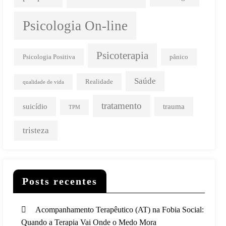
Psicologia On-line
Psicoterapia
Psicologia Positiva
pânico
Saúde
Realidade
qualidade de vida
tratamento
suicídio
trauma
TPM
tristeza
Posts recentes
Acompanhamento Terapêutico (AT) na Fobia Social:
Quando a Terapia Vai Onde o Medo Mora