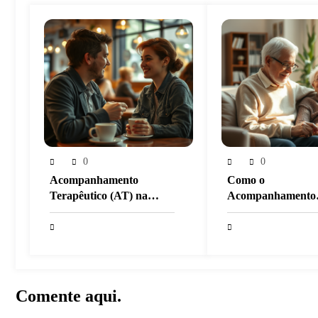
0
0
Acompanhamento
Como o
Terapêutico (AT) na
Acompanhamento
Fobia Social: Quando a
Terapêutico Ajuda
Terapia Vai Onde o Medo
com Alzheimer,
Mora
Parkinson e Demê
Comente aqui.