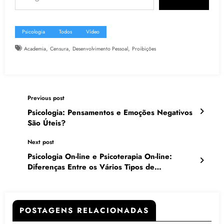
Psicologia
Todos
Vídeo
,
,
,
Academia
Censura
Desenvolvimento Pessoal
Proibições
Previous post
Psicologia: Pensamentos e Emoções Negativos
São Úteis?
Next post
Psicologia On-line e Psicoterapia On-line:
Diferenças Entre os Vários Tipos de
Atendimentos Clínicos de Psicólogos Via
Internet?
POSTAGENS RELACIONADAS