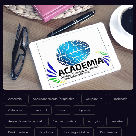
LOGIN GRATUITO NA ACADEMIA!
Academia
Acompanhamento Terapêutico
Acupuntura
ansiedade
Autoestima
comental
Curso
depressão
desenvolvimento pessoal
Eletroacupuntura
nutrição
pesquisa