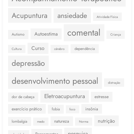
Acupuntura
ansiedade
Atividade Física
comental
Autoestima
Autismo
Criança
Curso
dependência
Cultura
cérebro
depressão
desenvolvimento pessoal
distração
Eletroacupuntura
estresse
dor de cabeça
exercício prático
insônia
fobia
foco
nutrição
natureza
lombalgia
medo
Norma
pesquisa
Pensamentos