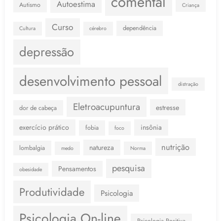
comental
Autoestima
Autismo
Criança
Curso
dependência
Cultura
cérebro
depressão
desenvolvimento pessoal
distração
Eletroacupuntura
estresse
dor de cabeça
exercício prático
insônia
fobia
foco
nutrição
natureza
lombalgia
medo
Norma
pesquisa
Pensamentos
obesidade
Produtividade
Psicologia
Psicologia On-line