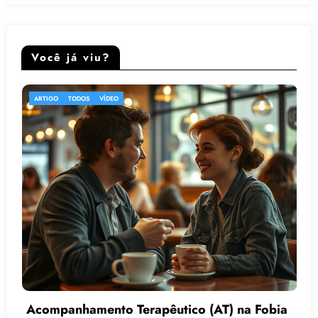
Você já viu?
ARTIGO
PATOLOGIA
PSICOLOGIA
TODOS
VÍDEO
obia
Como o Acompanhamento Terapêutico