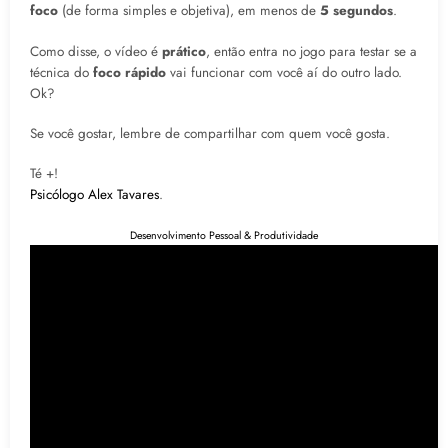
foco
(de forma simples e objetiva), em menos de
5 segundos
.
Como disse, o vídeo é
prático
, então entra no jogo para testar se a
técnica do
foco rápido
vai funcionar com você aí do outro lado.
Ok?
Se você gostar, lembre de compartilhar com quem você gosta.
Té +!
Psicólogo Alex Tavares
.
Desenvolvimento Pessoal & Produtividade