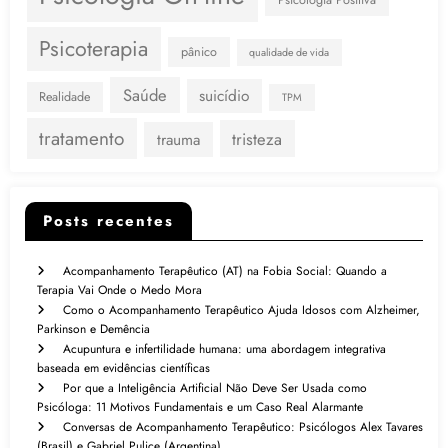
Psicologia Positiva
Psicoterapia
pânico
qualidade de vida
Saúde
suicídio
Realidade
TPM
tratamento
tristeza
trauma
Posts recentes
Acompanhamento Terapêutico (AT) na Fobia Social: Quando a
Terapia Vai Onde o Medo Mora
Como o Acompanhamento Terapêutico Ajuda Idosos com Alzheimer,
Parkinson e Demência
Acupuntura e infertilidade humana: uma abordagem integrativa
baseada em evidências científicas
Por que a Inteligência Artificial Não Deve Ser Usada como
Psicóloga: 11 Motivos Fundamentais e um Caso Real Alarmante
Conversas de Acompanhamento Terapêutico: Psicólogos Alex Tavares
(Brasil) e Gabriel Pulice (Argentina)