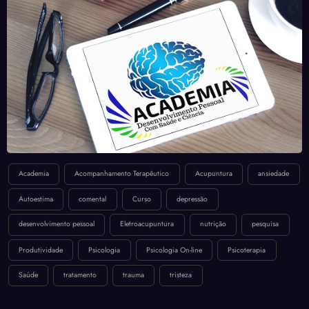
Academia
Acompanhamento Terapêutico
Acupuntura
ansiedade
Autoestima
comental
Curso
depressão
desenvolvimento pessoal
Eletroacupuntura
nutrição
pesquisa
Produtividade
Psicologia
Psicologia On-line
Psicoterapia
Saúde
tratamento
trauma
tristeza