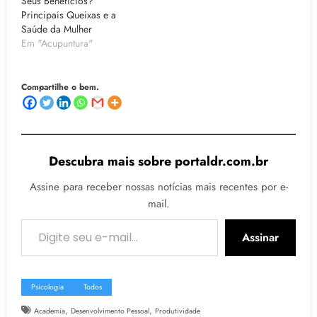
Seus Benefícios?
Principais Queixas e a
Saúde da Mulher
Em "Acupuntura"
Compartilhe o bem.
Descubra mais sobre portaldr.com.br
Assine para receber nossas notícias mais recentes por e-
mail.
Digite seu e-mail…
Assinar
Psicologia
Todos
,
,
Academia
Desenvolvimento Pessoal
Produtividade