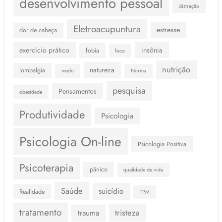
desenvolvimento pessoal
distração
Eletroacupuntura
estresse
dor de cabeça
exercício prático
insônia
fobia
foco
nutrição
natureza
lombalgia
medo
Norma
pesquisa
Pensamentos
obesidade
Produtividade
Psicologia
Psicologia On-line
Psicologia Positiva
Psicoterapia
pânico
qualidade de vida
Saúde
suicídio
Realidade
TPM
tratamento
tristeza
trauma