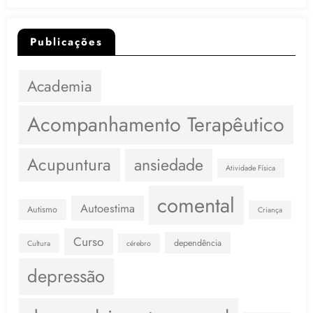
Publicações
Academia
Acompanhamento Terapêutico
Acupuntura
ansiedade
Atividade Física
comental
Autoestima
Autismo
Criança
Curso
dependência
Cultura
cérebro
depressão