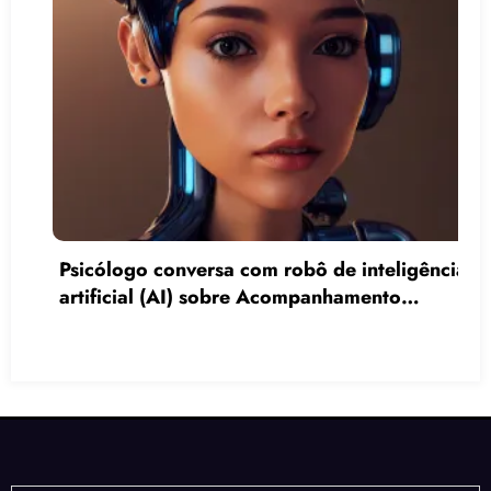
 conversa com robô de inteligência
l (AI) sobre Acompanhamento
Acompanham
o (AT)
Social: Qu
Mora