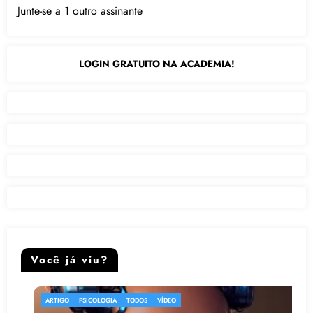
Junte-se a 1 outro assinante
LOGIN GRATUITO NA ACADEMIA!
Você já viu?
OLOGIA
TODOS
VÍDEO
ARTIGO
TODOS