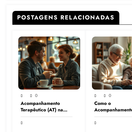
POSTAGENS RELACIONADAS
0
0
Acompanhamento
Como o
Terapêutico (AT) na
Acompanhament
Fobia Social: Quando a
Terapêutico Ajud
Terapia Vai Onde o
Idosos com Alzhe
Medo Mora
Parkinson e Dem