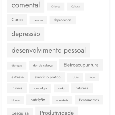
comental
Criança
Cultura
Curso
dependência
cérebro
depressão
desenvolvimento pessoal
Eletroacupuntura
dor de cabeça
distração
estresse
exercício prático
fobia
foco
insônia
natureza
lombalgia
medo
nutrição
Pensamentos
Norma
obesidade
Produtividade
pesquisa