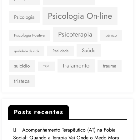
Psicologia On-line
Psicologia
Psicoterapia
Psicologia Positiva
pânico
Saúde
Realidade
qualidade de vida
tratamento
suicídio
trauma
TPM
tristeza
Posts recentes
Acompanhamento Terapêutico (AT) na Fobia
Social: Quando a Terapia Vai Onde o Medo Mora