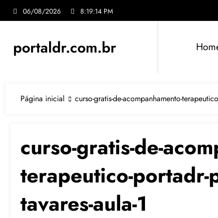
Pular
06/08/2026
8:19:15 PM
para
o
conteúdo
portaldr.com.br
Hom
Página inicial
curso-gratis-de-acompanhamento-terapeutico-
curso-gratis-de-aco
terapeutico-portadr-p
tavares-aula-1