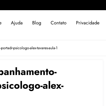
e
Ajuda
Blog
Contato
Privacidade
portadr-psicologo-alex-tavares-aula-1
mpanhamento-
sicologo-alex-