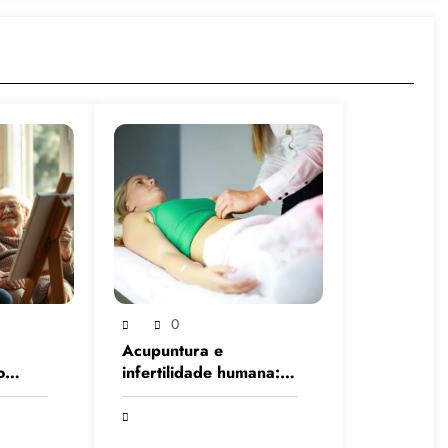
0
Acupuntura e
o
infertilidade humana:
a
uma abordagem
imer,
integrativa baseada em
ência
evidências científicas