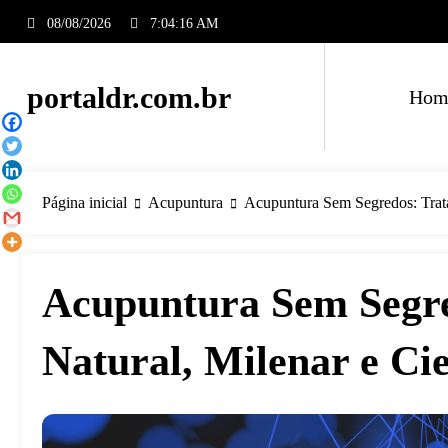
Pular
08/08/2026
7:04:17 AM
para
o
conteúdo
portaldr.com.br
Hom
Página inicial
Acupuntura
Acupuntura Sem Segredos: Trata
Acupuntura Sem Segr
Natural, Milenar e Cie