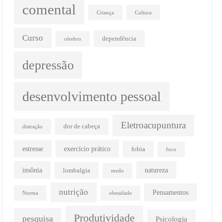
comental
Criança
Cultura
Curso
dependência
cérebro
depressão
desenvolvimento pessoal
Eletroacupuntura
dor de cabeça
distração
estresse
exercício prático
fobia
foco
insônia
natureza
lombalgia
medo
nutrição
Pensamentos
Norma
obesidade
Produtividade
pesquisa
Psicologia