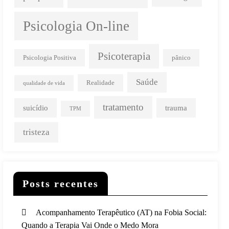
Psicologia On-line
Psicoterapia
Psicologia Positiva
pânico
Saúde
Realidade
qualidade de vida
tratamento
suicídio
trauma
TPM
tristeza
Posts recentes
Acompanhamento Terapêutico (AT) na Fobia Social:
Quando a Terapia Vai Onde o Medo Mora