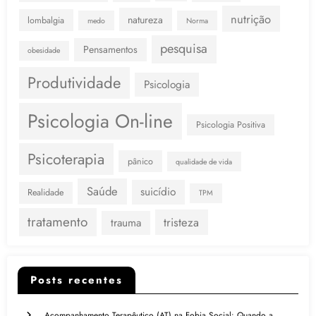
nutrição
natureza
lombalgia
medo
Norma
pesquisa
Pensamentos
obesidade
Produtividade
Psicologia
Psicologia On-line
Psicologia Positiva
Psicoterapia
pânico
qualidade de vida
Saúde
suicídio
Realidade
TPM
tratamento
tristeza
trauma
Posts recentes
Acompanhamento Terapêutico (AT) na Fobia Social: Quando a