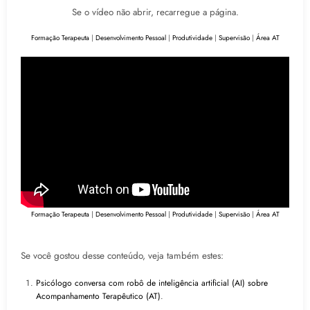
Se o vídeo não abrir, recarregue a página.
Formação Terapeuta
|
Desenvolvimento Pessoal
|
Produtividade
|
Supervisão
|
Área AT
Formação Terapeuta
|
Desenvolvimento Pessoal
|
Produtividade
|
Supervisão
|
Área AT
Se você gostou desse conteúdo, veja também estes:
Psicólogo conversa com robô de inteligência artificial (AI) sobre
Acompanhamento Terapêutico (AT)
.