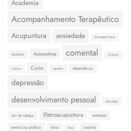
Academia
Acompanhamento Terapêutico
Acupuntura
ansiedade
Atividade Física
comental
Autoestima
Autismo
Criança
Curso
dependência
Cultura
cérebro
depressão
desenvolvimento pessoal
distração
Eletroacupuntura
estresse
dor de cabeça
exercício prático
insônia
fobia
foco