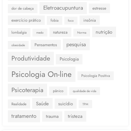
Eletroacupuntura
estresse
dor de cabeça
exercício prático
insônia
fobia
foco
nutrição
natureza
lombalgia
medo
Norma
pesquisa
Pensamentos
obesidade
Produtividade
Psicologia
Psicologia On-line
Psicologia Positiva
Psicoterapia
pânico
qualidade de vida
Saúde
suicídio
Realidade
TPM
tratamento
tristeza
trauma