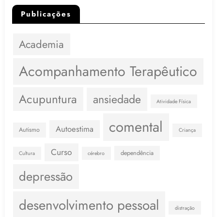
Publicações
Academia
Acompanhamento Terapêutico
Acupuntura
ansiedade
Atividade Física
comental
Autoestima
Autismo
Criança
Curso
dependência
Cultura
cérebro
depressão
desenvolvimento pessoal
distração