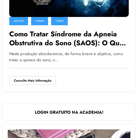
ARTIGO
TODOS
VÍDEO
Como Tratar Síndrome da Apneia
Obstrutiva do Sono (SAOS): O Que
é Apneia do Sono? Tipos de
Nesta produção abordaremos, de forma breve e objetiva, como
Apneia? Causas? Sintomas?
tratar a apneia do sono, o…
Terapias?
Consulte Mais Informação
LOGIN GRATUITO NA ACADEMIA!