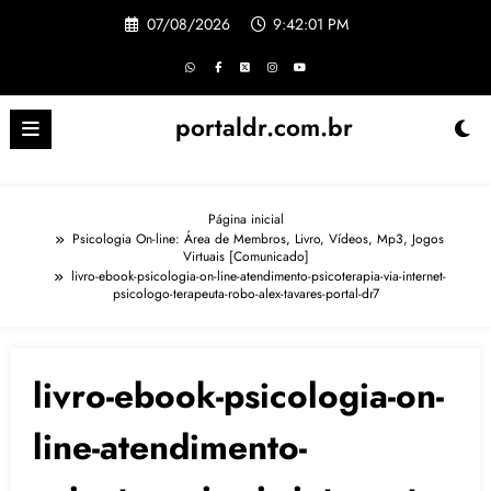
Pular
07/08/2026
9:42:02 PM
para
o
conteúdo
portaldr.com.br
Página inicial
Psicologia On-line: Área de Membros, Livro, Vídeos, Mp3, Jogos
Virtuais [Comunicado]
livro-ebook-psicologia-on-line-atendimento-psicoterapia-via-internet-
psicologo-terapeuta-robo-alex-tavares-portal-dr7
livro-ebook-psicologia-on-
line-atendimento-