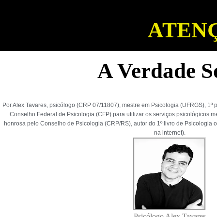
ATEN
A Verdade So
Por Alex Tavares, psicólogo (CRP 07/11807), mestre em Psicologia (UFRGS), 1º ps
Conselho Federal de Psicologia (CFP) para utilizar os serviços psicológico
honrosa pelo Conselho de Psicologia (CRP/RS), autor do 1º livro de Psicologia
na internet).
Psicólogo Alex Tavares