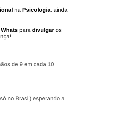
ional
na
Psicologia
, ainda
o
Whats
para
divulgar
os
ança!
mãos de 9 em cada 10
só no Brasil) esperando a