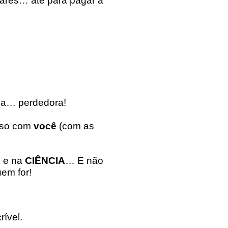
liares… até para pagar a
ada… perdedora!
isso com
você
(com as
A
e na
CIÊNCIA
… E não
em for!
ível.