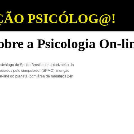
ÇÃO PSICÓLOG@!
bre a Psicologia On-li
icólogo do Sul do Brasil a ter autorização do
s mediados pelo computador (SPMC), menção
 on-line do planeta (com área de membros 24h