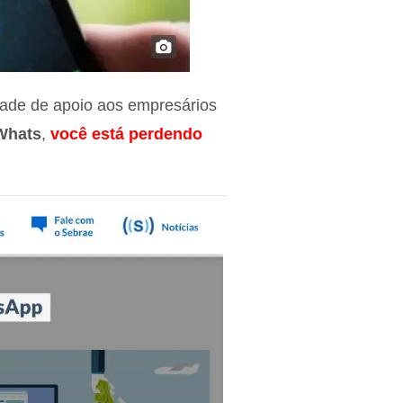
idade de apoio aos empresários
Whats
,
você está perdendo