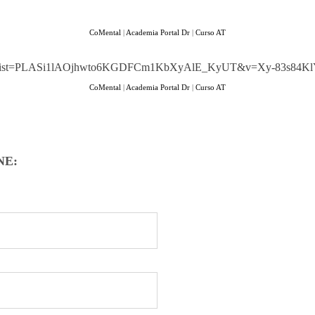
CoMental
|
Academia Portal Dr
|
Curso AT
ylist&list=PLASi1lAOjhwto6KGDFCm1KbXyAlE_KyUT&v=Xy-83s84Kl
CoMental
|
Academia Portal Dr
|
Curso AT
NE: