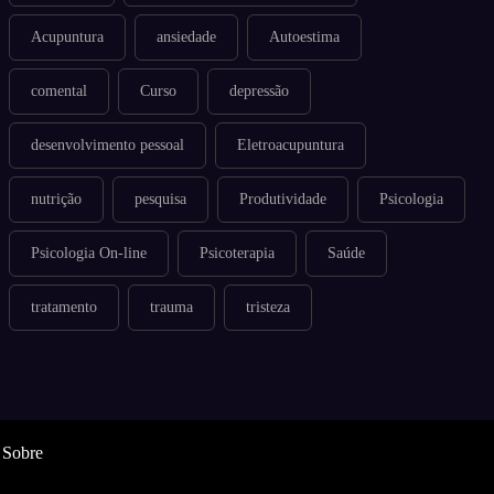
Acupuntura
ansiedade
Autoestima
comental
Curso
depressão
desenvolvimento pessoal
Eletroacupuntura
nutrição
pesquisa
Produtividade
Psicologia
Psicologia On-line
Psicoterapia
Saúde
tratamento
trauma
tristeza
Sobre