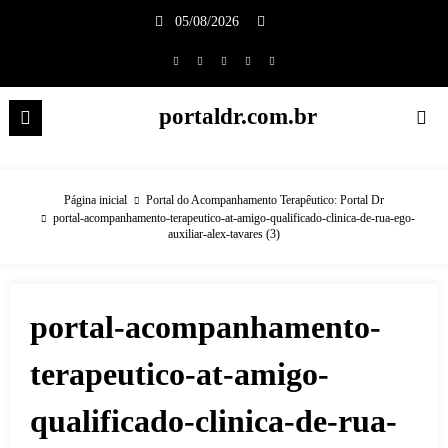
Pular
05/08/2026
para
o
conteúdo
portaldr.com.br
Página inicial
Portal do Acompanhamento Terapêutico: Portal Dr
portal-acompanhamento-terapeutico-at-amigo-qualificado-clinica-de-rua-ego-
auxiliar-alex-tavares (3)
portal-acompanhamento-
terapeutico-at-amigo-
qualificado-clinica-de-rua-