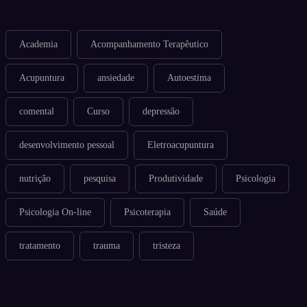
Academia
Acompanhamento Terapêutico
Acupuntura
ansiedade
Autoestima
comental
Curso
depressão
desenvolvimento pessoal
Eletroacupuntura
nutrição
pesquisa
Produtividade
Psicologia
Psicologia On-line
Psicoterapia
Saúde
tratamento
trauma
tristeza