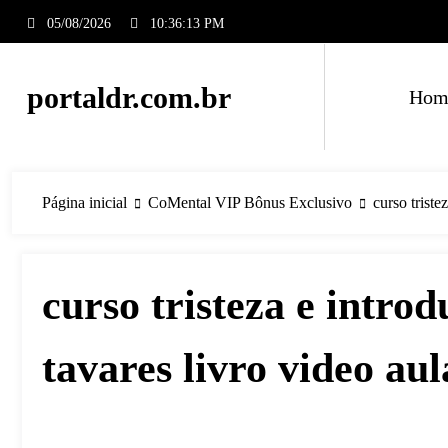
Pular
05/08/2026
10:36:13 PM
para
o
conteúdo
portaldr.com.br
Hom
Página inicial
CoMental VIP Bônus Exclusivo
curso trist
curso tristeza e intro
tavares livro video aul