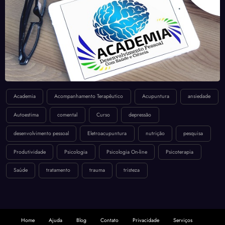
Academia
Acompanhamento Terapêutico
Acupuntura
ansiedade
Autoestima
comental
Curso
depressão
desenvolvimento pessoal
Eletroacupuntura
nutrição
pesquisa
Produtividade
Psicologia
Psicologia On-line
Psicoterapia
Saúde
tratamento
trauma
tristeza
Home
Ajuda
Blog
Contato
Privacidade
Serviços