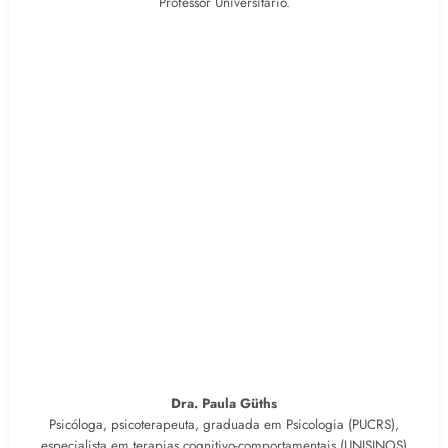
Professor Universitário.
Dra. Paula Güths
Psicóloga, psicoterapeuta, graduada em Psicologia (PUCRS),
especialista em terapias cognitivo-comportamentais (UNISINOS)