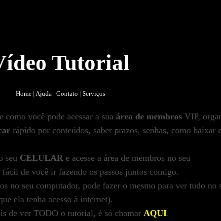
Vídeo Tutorial
Home
|
Ajuda
|
Contato
|
Serviços
e como você pode acessar a sua
área de membros
VIP, organ
car
rápido por conteúdos, saber prazos, senhas, como baixar e
no seu
CELULAR
e acesse a área de membros no seu
 fácil de você ir fazendo os passos juntos comigo.
os no seu computador, pode fazer o mesmo para ver tudo no 
que ela tenha acesso à internet).
ois de ver TODO o tutorial, é só chamar
AQUI
.