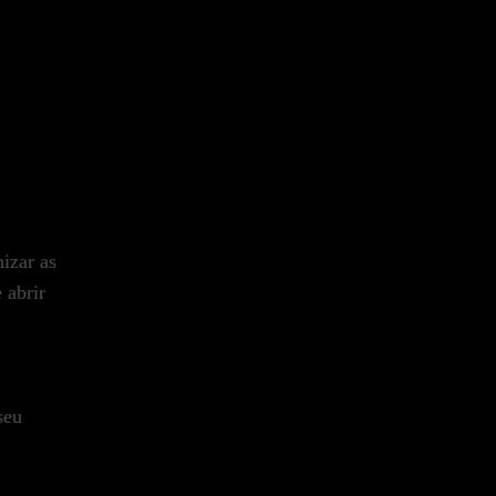
izar as
 abrir
seu