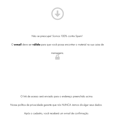
Não se preocupe! Somos 100% contra Spam!
O
e-mail
deve ser
válido
para que você possa encontrar o material na sua caixa de
mensagens.
O link de acesso será enviado para o endereço preenchido acima.
Nossa política de privacidade garante que nós NUNCA iremos divulgar seus dados.
Após o cadastro, você receberá um e-mail de confirmação.