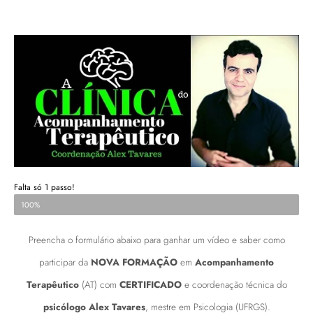
Falta só 1 passo!
Para fazer parte da formação com certificado!
100%
Preencha o formulário abaixo para ganhar um vídeo e saber como
participar da
NOVA FORMAÇÃO
em
Acompanhamento
Terapêutico
(AT) com
CERTIFICADO
e coordenação técnica do
psicólogo Alex Tavares
, mestre em Psicologia (UFRGS).