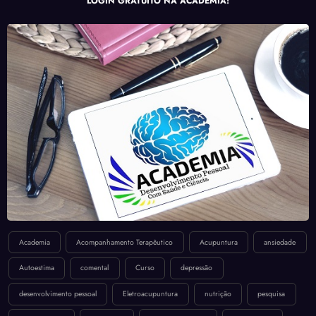
LOGIN GRATUITO NA ACADEMIA!
Academia
Acompanhamento Terapêutico
Acupuntura
ansiedade
Autoestima
comental
Curso
depressão
desenvolvimento pessoal
Eletroacupuntura
nutrição
pesquisa