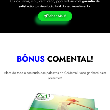
Cursos, livros, mp3, certificado, jogos virtuais com
garantia de
satisfação
(ou devolução total do seu investimento).
Saber Mais!
BÔNUS
COMENTAL!
Além de todo o conteúdo das palestras do CoMental, você ganhará estes
presentes!