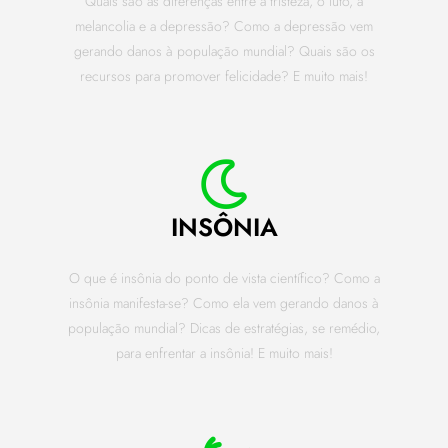
Quais são as diferenças entre a tristeza, o luto, a
melancolia e a depressão? Como a depressão vem
gerando danos à população mundial? Quais são os
recursos para promover felicidade? E muito mais!
INSÔNIA
O que é insônia do ponto de vista científico? Como a
insônia manifesta-se? Como ela vem gerando danos à
população mundial? Dicas de estratégias, se remédio,
para enfrentar a insônia! E muito mais!