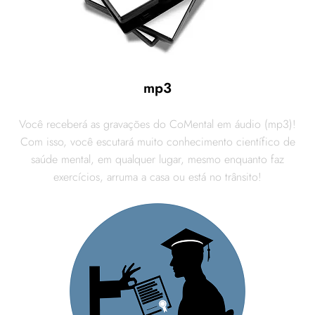
mp3
Você receberá as gravações do CoMental em áudio (mp3)!
Com isso, você escutará muito conhecimento científico de
saúde mental, em qualquer lugar, mesmo enquanto faz
exercícios, arruma a casa ou está no trânsito!