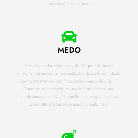
remédios? E muito mais!
MEDO
Psicologia e hipnose no medo! O que é fobia de
direção? Quais são as manifestações dessa fobia? Quais
são os tratamentos científicos para o medo de dirigir?
Como gerar a redução do medo com técnicas não
medicamentosas? Qual é a melhor estratégia científica
para tratar a fobia de direção? E muito mais!