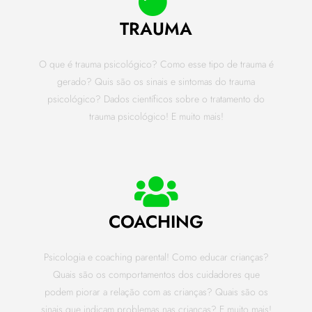
TRAUMA
O que é trauma psicológico? Como esse tipo de trauma é
gerado? Quis são os sinais e sintomas do trauma
psicológico? Dados científicos sobre o tratamento do
trauma psicológico! E muito mais!
COACHING
Psicologia e coaching parental! Como educar crianças?
Quais são os comportamentos dos cuidadores que
podem piorar a relação com as crianças? Quais são os
sinais que indicam problemas nas crianças? E muito mais!