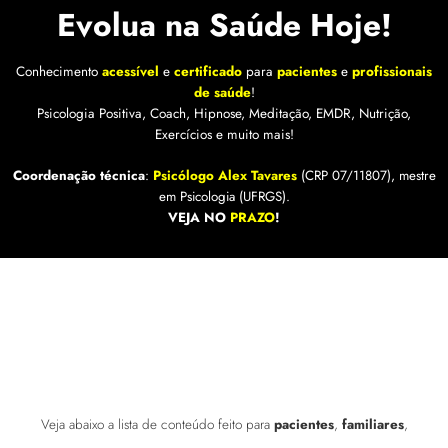
Evolua na Saúde Hoje!
Conhecimento
acessível
e
certificado
para
pacientes
e
profissionais
de saúde
!
Psicologia Positiva, Coach, Hipnose, Meditação, EMDR, Nutrição,
Exercícios e muito mais!
Coordenação técnica
:
Psicólogo Alex Tavares
(CRP 07/11807), mestre
em Psicologia (UFRGS).
VEJA NO
PRAZO
!
Veja abaixo a lista de conteúdo feito para
pacientes
,
familiares
,